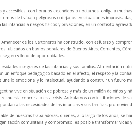
as y accesibles, con horarios extendidos o nocturnos, obliga a muchas 
entornos de trabajo peligrosos o dejarlos en situaciones improvisada
as infancias a riesgos físicos y privaciones, en un contexto agravado 
il El Amanecer de los Cartoneros ha construido, con esfuerzo y compr
s, ubicados en barrios populares de Buenos Aires, Corrientes, Córdo
o seguro y lleno de oportunidades.
idades integrales de las infancias y sus familias. Alimentación nutrit
con un enfoque pedagógico basado en el afecto, el respeto y la confian
 une lo emocional y lo intelectual, ayudando a construir un futuro me
rgentina vive en situación de pobreza y más de un millón de niños y 
a respuesta concreta a esta crisis. Articulamos con instituciones de sa
pondan a las necesidades de las infancias y sus familias, promoviend
nsable de nuestras trabajadoras, quienes, a lo largo de los años, s
ganización comunitaria y compromiso, es posible transformar vidas y